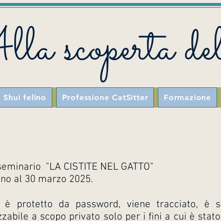
la scoperta del
 Shui felino
Professione CatSitter
Formazione
l seminario "LA CISTITE NEL GATTO"
fino al 30 marzo 2025.
e è protetto da password, viene tracciato, è s
zzabile a scopo privato solo per i fini a cui è stat