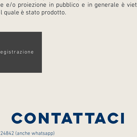
e e/o proiezione in pubblico e in generale è vie
il quale è stato prodotto.
registrazione
contattaci
© 2023 by NEW-CLICK. Proudly created with
Wix.com
4524842 (anche whatsapp)