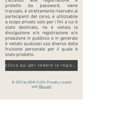
L'accesso alla registrazione è
protetto da password, viene
tracciato, è strettamente riservato ai
partecipanti del corso, è utilizzabile
a scopo privato solo per i fini a cui è
stato destinato, ne è vietata la
divulgazione e/o registrazione e/o
proiezione in pubblico e in generale
è vietato qualsiasi uso diverso dalla
fruizione personale per il quale è
stato prodotto.
clicca qui per vedere la registrazione
© 2023 by NEW-CLICK. Proudly created
with
Wix.com
contattaci
ILARIA MARIANI - Ph.
328 4524842
(anche whatsapp)