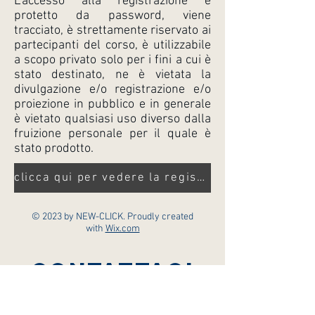
L'accesso alla registrazione è
protetto da password, viene
tracciato, è strettamente riservato ai
partecipanti del corso, è utilizzabile
a scopo privato solo per i fini a cui è
stato destinato, ne è vietata la
divulgazione e/o registrazione e/o
proiezione in pubblico e in generale
è vietato qualsiasi uso diverso dalla
fruizione personale per il quale è
stato prodotto.
clicca qui per vedere la registrazione
© 2023 by NEW-CLICK. Proudly created
with
Wix.com
contattaci
ILARIA MARIANI - Ph.
328 4524842
(anche whatsapp)
https://ilariamarianicrf.com/